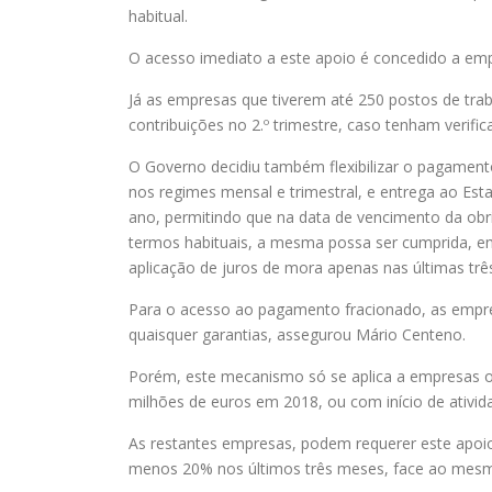
habitual.
O acesso imediato a este apoio é concedido a emp
Já as empresas que tiverem até 250 postos de tr
contribuições no 2.º trimestre, caso tenham verif
O Governo decidiu também flexibilizar o pagament
nos regimes mensal e trimestral, e entrega ao Est
ano, permitindo que na data de vencimento da ob
termos habituais, a mesma possa ser cumprida, e
aplicação de juros de mora apenas nas últimas trê
Para o acesso ao pagamento fracionado, as empre
quaisquer garantias, assegurou Mário Centeno.
Porém, este mecanismo só se aplica a empresas 
milhões de euros em 2018, ou com início de ativida
As restantes empresas, podem requerer este apoio
menos 20% nos últimos três meses, face ao mesmo