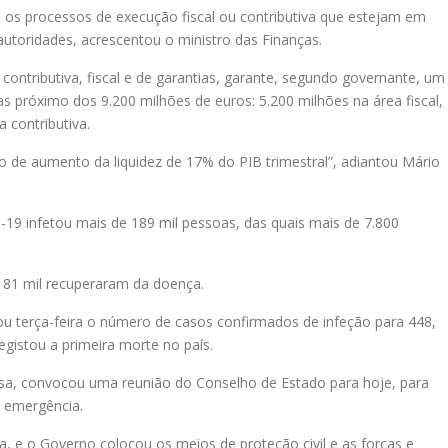
 os processos de execução fiscal ou contributiva que estejam em
autoridades, acrescentou o ministro das Finanças.
ontributiva, fiscal e de garantias, garante, segundo governante, um
s próximo dos 9.200 milhões de euros: 5.200 milhões na área fiscal,
 contributiva.
ço de aumento da liquidez de 17% do PIB trimestral”, adiantou Mário
-19 infetou mais de 189 mil pessoas, das quais mais de 7.800
81 mil recuperaram da doença.
ou terça-feira o número de casos confirmados de infeção para 448,
egistou a primeira morte no país.
usa, convocou uma reunião do Conselho de Estado para hoje, para
e emergência.
a, e o Governo colocou os meios de proteção civil e as forças e