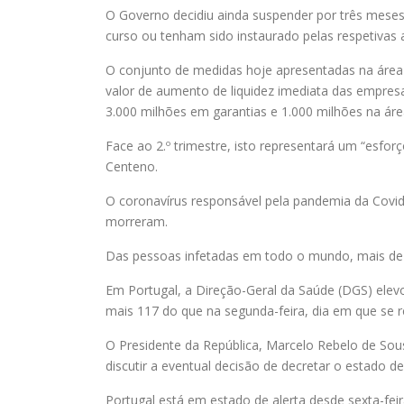
O Governo decidiu ainda suspender por três meses
curso ou tenham sido instaurado pelas respetivas 
O conjunto de medidas hoje apresentadas na área c
valor de aumento de liquidez imediata das empresa
3.000 milhões em garantias e 1.000 milhões na área
Face ao 2.º trimestre, isto representará um “esfor
Centeno.
O coronavírus responsável pela pandemia da Covid
morreram.
Das pessoas infetadas em todo o mundo, mais de 
Em Portugal, a Direção-Geral da Saúde (DGS) elev
mais 117 do que na segunda-feira, dia em que se r
O Presidente da República, Marcelo Rebelo de So
discutir a eventual decisão de decretar o estado d
Portugal está em estado de alerta desde sexta-feir