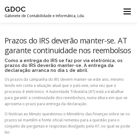
Saltar
GDOC
para
Menu
conteúdo
Gabinete de Contabilidade e Informática, Lda.
PÁGINA INICIAL
EMPRESA
SERVIÇOS
Prazos do IRS deverão manter-se. AT
garante continuidade nos reembolsos
LIGAÇÕES ÚTEIS
CONTACTOS
Como a entrega do IRS se faz por via eletrónica, os
prazos do IRS deverão manter-se. A entrega da
declaração arranca no dia 1 de abril.
Os prazos da campanha do IRS devem manter-se este ano, mesmo
tendo em conta a situação atual que o país vive, uma vez que o
processo é eletrónico. A Autoridade Tributária (AT) está a trabalhar
para garantir a continuidade dos reembolsos, numa altura em que se
aproxima o prazo para entrega da declaração.
O Notícias ao Minuto questionou o Ministério das Finanças sobre se os
prazos se mantêm e fonte oficial remeteu para a questão para o
conjunto de perguntas e respostas divulgado pela AT, no qual se pode
ler: