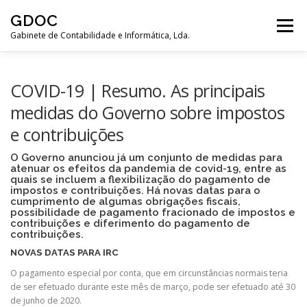
Saltar
GDOC
para
Menu
conteúdo
Gabinete de Contabilidade e Informática, Lda.
PÁGINA INICIAL
EMPRESA
SERVIÇOS
COVID-19 | Resumo. As principais
medidas do Governo sobre impostos
e contribuições
LIGAÇÕES ÚTEIS
CONTACTOS
O Governo anunciou já um conjunto de medidas para
atenuar os efeitos da pandemia de covid-19, entre as
quais se incluem a flexibilização do pagamento de
impostos e contribuições. Há novas datas para o
cumprimento de algumas obrigações fiscais,
possibilidade de pagamento fracionado de impostos e
contribuições e diferimento do pagamento de
contribuições.
NOVAS DATAS PARA IRC
O pagamento especial por conta, que em circunstâncias normais teria
de ser efetuado durante este mês de março, pode ser efetuado até 30
de junho de 2020.