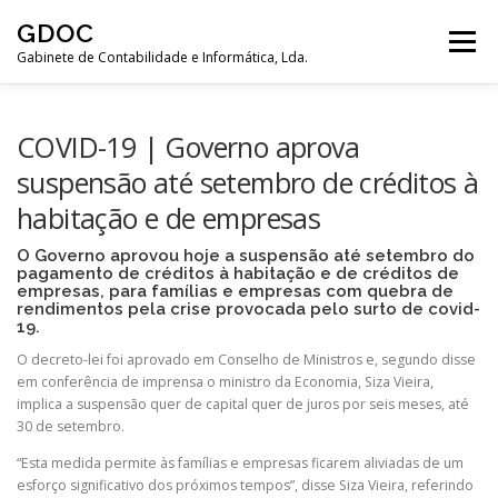
Saltar
GDOC
para
Menu
conteúdo
Gabinete de Contabilidade e Informática, Lda.
PÁGINA INICIAL
EMPRESA
SERVIÇOS
COVID-19 | Governo aprova
suspensão até setembro de créditos à
habitação e de empresas
LIGAÇÕES ÚTEIS
CONTACTOS
O Governo aprovou hoje a suspensão até setembro do
pagamento de créditos à habitação e de créditos de
empresas, para famílias e empresas com quebra de
rendimentos pela crise provocada pelo surto de covid-
19.
O decreto-lei foi aprovado em Conselho de Ministros e, segundo disse
em conferência de imprensa o ministro da Economia, Siza Vieira,
implica a suspensão quer de capital quer de juros por seis meses, até
30 de setembro.
“Esta medida permite às famílias e empresas ficarem aliviadas de um
esforço significativo dos próximos tempos”, disse Siza Vieira, referindo